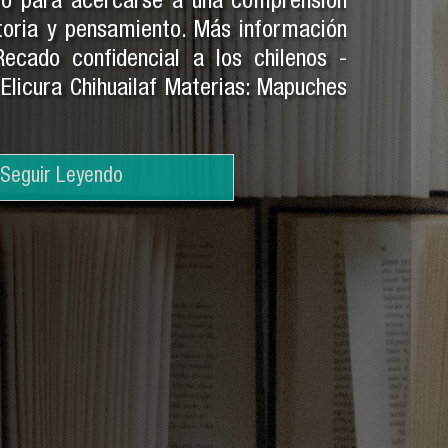
ro para acercarse a una comprensión
toria y pensamiento. Más información
 Recado confidencial a los chilenos -
: Elicura Chihuailaf Materias: Mapuches
Seguir Leyendo
Seguir Leyendo
Seguir Leyendo