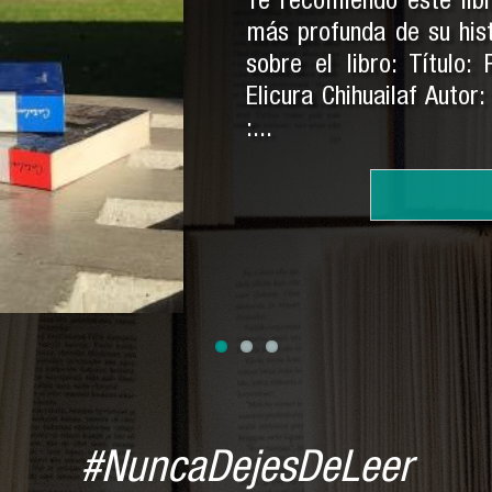
Te recomiendo este lib
más profunda de su his
sobre el libro: Título:
Elicura Chihuailaf Autor
:...
#NuncaDejesDeLeer