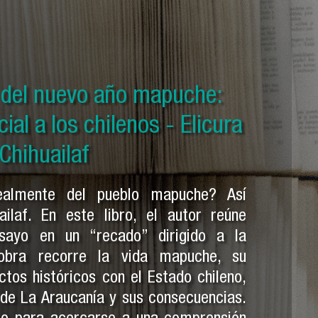
el nuevo año mapuche: Solo
o del nuevo año mapuche:
o del nuevo año mapuche:
 mapuche - Pedro Cayuqueo
al a los chilenos - Elicura
 otras crónicas mapuches -
dro Cayuqueo
Chihuailaf
ealmente del pueblo mapuche? Así
ailaf. En este libro, el autor reúne
sayo en un “recado” dirigido a la
 obra recorre la vida mapuche, su
ctos históricos con el Estado chileno,
 de La Araucanía y sus consecuencias.