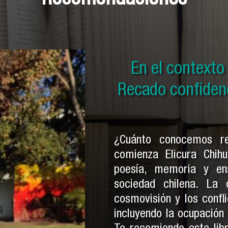
En el contexto d
En el context
En el context
Historia secreta
Recado confidenci
por ser indios y
Pe
¿Cuánto conocemos r
comienza Elicura Chihu
poesía, memoria y en
sociedad chilena. La
cosmovisión y los confli
incluyendo la ocupación